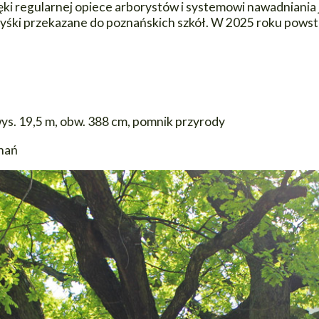
ki regularnej opiece arborystów i systemowi nawadniania je
śki przekazane do poznańskich szkół. W 2025 roku powsta
ys. 19,5 m, obw. 388 cm, pomnik przyrody
znań