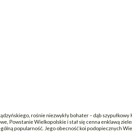
rądzyńskiego, rośnie niezwykły bohater – dąb szypułkowy K
we, Powstanie Wielkopolskie i stał się cenna enklawą ziele
zególną popularność. Jego obecność koi podopiecznych Wi