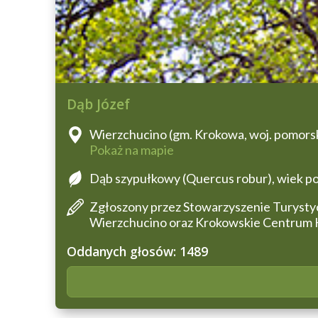
Dąb Józef
Wierzchucino (gm. Krokowa, woj. pomors
Pokaż na mapie
Dąb szypułkowy (Quercus robur), wiek pon
Zgłoszony przez Stowarzyszenie Turysty
Wierzchucino oraz Krokowskie Centrum 
Oddanych głosów: 1489