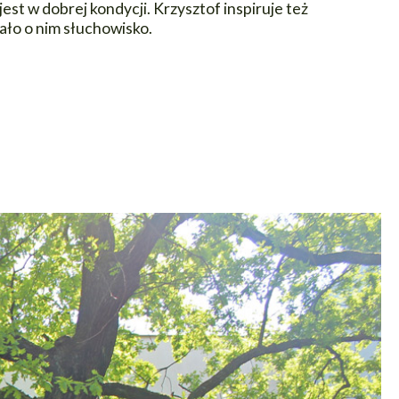
st w dobrej kondycji. Krzysztof inspiruje też
ło o nim słuchowisko.