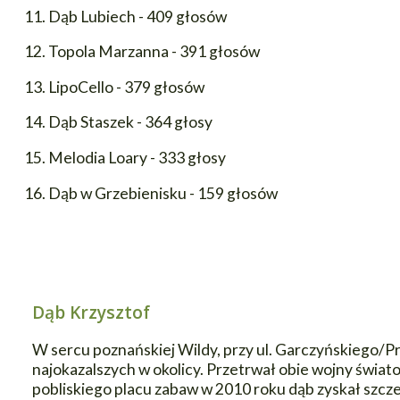
11. Dąb Lubiech - 409 głosów
12. Topola Marzanna - 391 głosów
13. LipoCello - 379 głosów
14. Dąb Staszek - 364 głosy
15. Melodia Loary - 333 głosy
16. Dąb w Grzebienisku - 159 głosów
Dąb Krzysztof
W sercu poznańskiej Wildy, przy ul. Garczyńskiego/P
najokazalszych w okolicy. Przetrwał obie wojny świato
pobliskiego placu zabaw w 2010 roku dąb zyskał szc