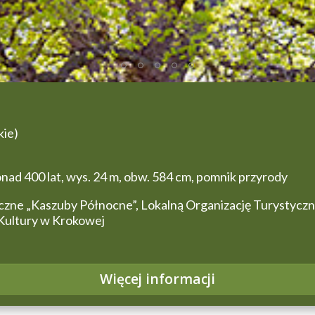
kie)
ad 400 lat, wys. 24 m, obw. 584 cm, pomnik przyrody
czne „Kaszuby Północne”, Lokalną Organizację Turystycz
Kultury w Krokowej
Więcej informacji