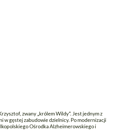
rzysztof, zwany „królem Wildy”. Jest jednym z
ni w gęstej zabudowie dzielnicy. Po modernizacji
elkopolskiego Ośrodka Alzheimerowskiego i